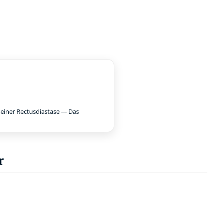
iner Rectusdiastase --- Das
r