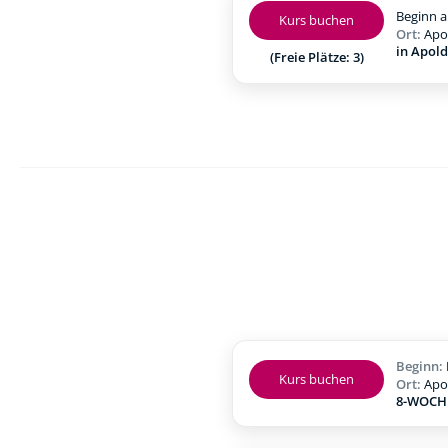
Beginn a
Kurs buchen
Ort:
Apo
in Apol
(Freie Plätze: 3)
Beginn:
Kurs buchen
Ort:
Apo
8-WOCHE