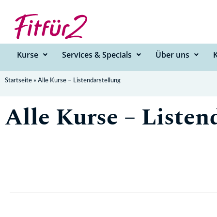
Zum
Inhalt
springen
Kurse
Services & Specials
Über uns
Startseite
»
Alle Kurse – Listendarstellung
Alle Kurse – Listen