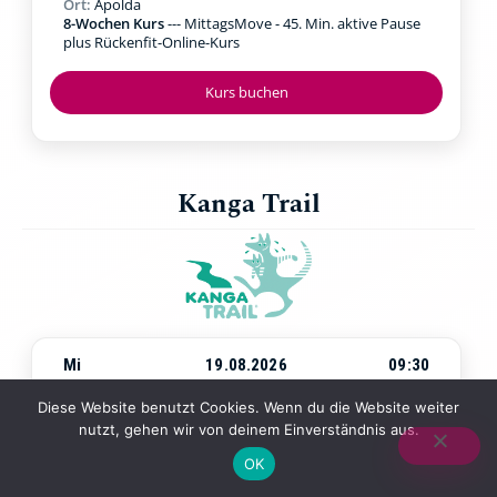
Ort:
Apolda
8-Wochen Kurs
--- MittagsMove - 45. Min. aktive Pause
plus Rückenfit-Online-Kurs
Kurs buchen
Kanga Trail
Mi
19.08.2026
09:30
Beginn:
Mittwoch, 19.08.2026
um
09:30 Uhr
Diese Website benutzt Cookies. Wenn du die Website weiter
Ort:
Jena Paradies
nutzt, gehen wir von deinem Einverständnis aus.
4-Wochen-Kurs
--- Walking & Kraftübungen in der Natur
mit Baby in der Trage
OK