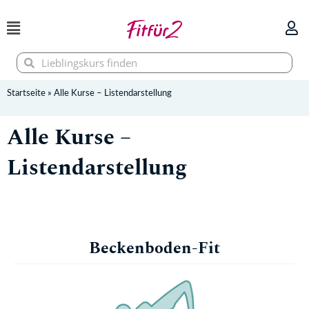
Zum
Inhalt
springen
Suche
Suche
Startseite
»
Alle Kurse – Listendarstellung
Alle Kurse –
Listendarstellung
Beckenboden-Fit