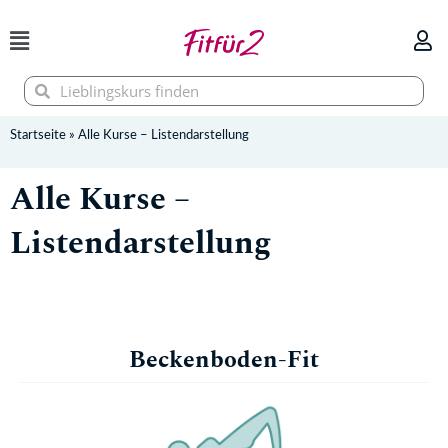
Zum
Inhalt
springen
Suche
Suche
Startseite
»
Alle Kurse – Listendarstellung
Alle Kurse –
Listendarstellung
Beckenboden-Fit