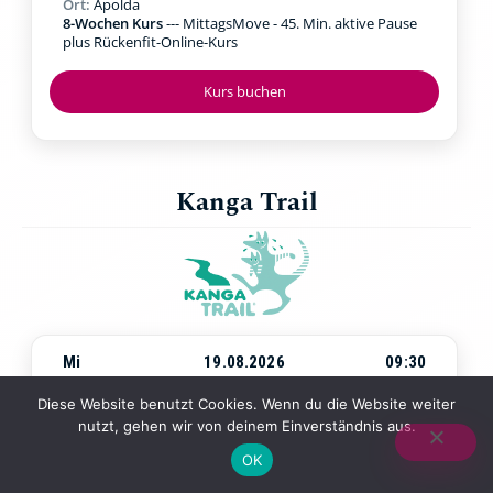
Ort:
Apolda
8-Wochen Kurs
--- MittagsMove - 45. Min. aktive Pause
plus Rückenfit-Online-Kurs
Kurs buchen
Kanga Trail
Mi
19.08.2026
09:30
Beginn:
Mittwoch, 19.08.2026
um
09:30 Uhr
Diese Website benutzt Cookies. Wenn du die Website weiter
Ort:
Jena Paradies
nutzt, gehen wir von deinem Einverständnis aus.
4-Wochen-Kurs
--- Walking & Kraftübungen in der Natur
mit Baby in der Trage
OK