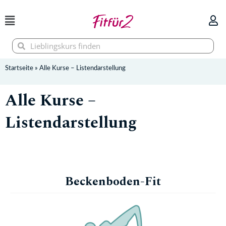
Zum
Inhalt
springen
Suche
Suche
Startseite
»
Alle Kurse – Listendarstellung
Alle Kurse –
Listendarstellung
Beckenboden-Fit