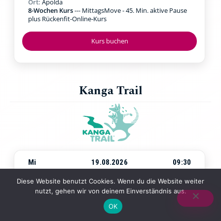
Ort:
Apolda
8-Wochen Kurs
--- MittagsMove - 45. Min. aktive Pause
plus Rückenfit-Online-Kurs
Kurs buchen
Kanga Trail
Mi
19.08.2026
09:30
Beginn:
Mittwoch, 19.08.2026
um
09:30 Uhr
Diese Website benutzt Cookies. Wenn du die Website weiter
Ort:
Jena Paradies
nutzt, gehen wir von deinem Einverständnis aus.
4-Wochen-Kurs
--- Walking & Kraftübungen in der Natur
mit Baby in der Trage
OK