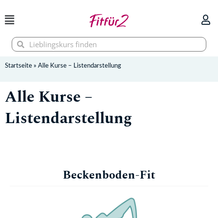
Zum
Inhalt
springen
Suche
Suche
Startseite
»
Alle Kurse – Listendarstellung
Alle Kurse –
Listendarstellung
Beckenboden-Fit