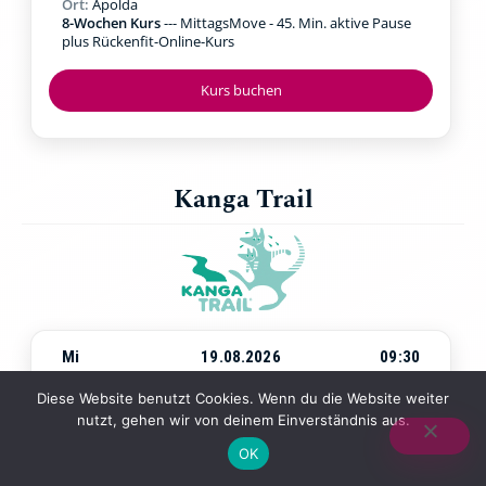
Ort:
Apolda
8-Wochen Kurs
--- MittagsMove - 45. Min. aktive Pause
plus Rückenfit-Online-Kurs
Kurs buchen
Kanga Trail
Mi
19.08.2026
09:30
Beginn:
Mittwoch, 19.08.2026
um
09:30 Uhr
Diese Website benutzt Cookies. Wenn du die Website weiter
Ort:
Jena Paradies
nutzt, gehen wir von deinem Einverständnis aus.
4-Wochen-Kurs
--- Walking & Kraftübungen in der Natur
mit Baby in der Trage
OK