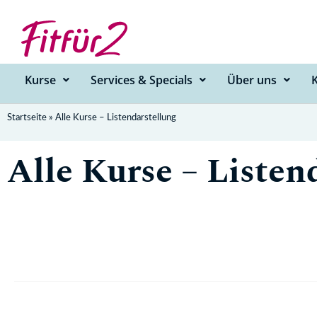
Zum
Inhalt
springen
Kurse
Services & Specials
Über uns
Startseite
»
Alle Kurse – Listendarstellung
Alle Kurse – Listen