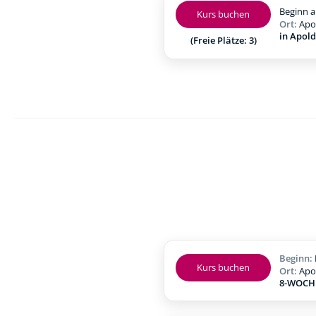
Beginn a
Kurs buchen
Ort:
Apo
in Apol
(Freie Plätze: 3)
Beginn:
Kurs buchen
Ort:
Apo
8-WOCHE