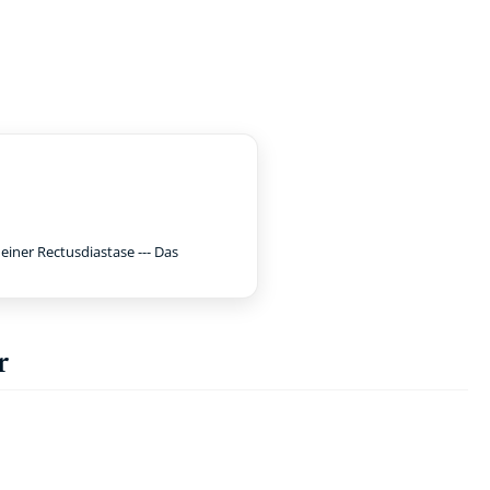
iner Rectusdiastase --- Das
r