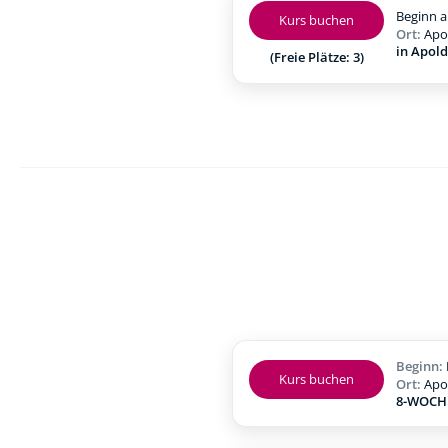
Beginn a
Kurs buchen
Ort:
Apo
in Apol
(Freie Plätze: 3)
Beginn:
Kurs buchen
Ort:
Apo
8-WOCHE