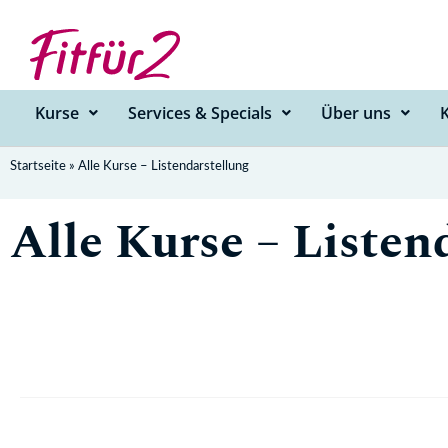
Zum
Inhalt
springen
Kurse
Services & Specials
Über uns
Startseite
»
Alle Kurse – Listendarstellung
Alle Kurse – Listen