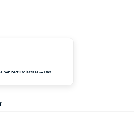
iner Rectusdiastase --- Das
r