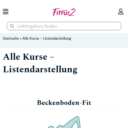
Zum
Inhalt
springen
Suche
Suche
Startseite
»
Alle Kurse – Listendarstellung
Alle Kurse –
Listendarstellung
Beckenboden-Fit