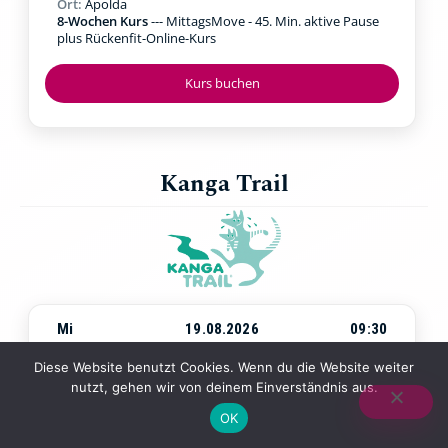
Ort:
Apolda
8-Wochen Kurs
--- MittagsMove - 45. Min. aktive Pause
plus Rückenfit-Online-Kurs
Kurs buchen
Kanga Trail
Mi
19.08.2026
09:30
Beginn:
Mittwoch, 19.08.2026
um
09:30 Uhr
Diese Website benutzt Cookies. Wenn du die Website weiter
Ort:
Jena Paradies
nutzt, gehen wir von deinem Einverständnis aus.
4-Wochen-Kurs
--- Walking & Kraftübungen in der Natur
mit Baby in der Trage
OK