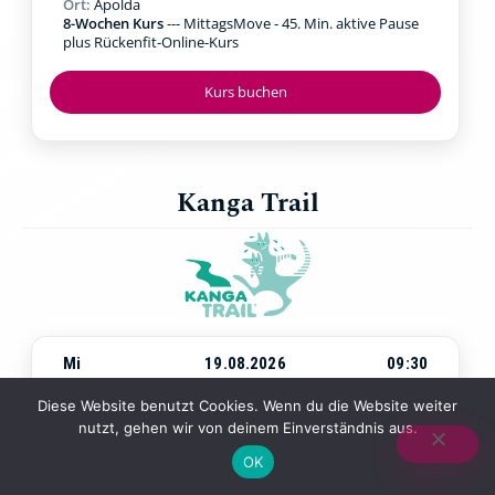
Ort:
Apolda
8-Wochen Kurs
--- MittagsMove - 45. Min. aktive Pause
plus Rückenfit-Online-Kurs
Kurs buchen
Kanga Trail
Mi
19.08.2026
09:30
Beginn:
Mittwoch, 19.08.2026
um
09:30 Uhr
Diese Website benutzt Cookies. Wenn du die Website weiter
Ort:
Jena Paradies
nutzt, gehen wir von deinem Einverständnis aus.
4-Wochen-Kurs
--- Walking & Kraftübungen in der Natur
mit Baby in der Trage
OK