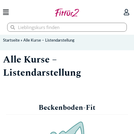
Zum
Inhalt
springen
Suche
Suche
Startseite
»
Alle Kurse – Listendarstellung
Alle Kurse –
Listendarstellung
Beckenboden-Fit