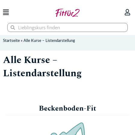
Zum
Inhalt
springen
Suche
Suche
Startseite
»
Alle Kurse – Listendarstellung
Alle Kurse –
Listendarstellung
Beckenboden-Fit