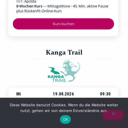
Ort:
Apolda
8-Wochen Kurs
--- MittagsMove - 45. Min. aktive Pause
plus Rückenfit-Online-Kurs
Kurs buchen
Kanga Trail
Mi
19.08.2026
09:30
Beginn:
Mittwoch, 19.08.2026
um
09:30 Uhr
Diese Website benutzt Cookies. Wenn du die Website weiter
Ort:
Jena Paradies
nutzt, gehen wir von deinem Einverständnis aus.
4-Wochen-Kurs
--- Walking & Kraftübungen in der Natur
mit Baby in der Trage
OK