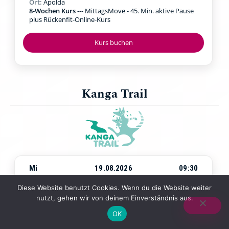
Ort:
Apolda
8-Wochen Kurs
--- MittagsMove - 45. Min. aktive Pause
plus Rückenfit-Online-Kurs
Kurs buchen
Kanga Trail
Mi
19.08.2026
09:30
Beginn:
Mittwoch, 19.08.2026
um
09:30 Uhr
Diese Website benutzt Cookies. Wenn du die Website weiter
Ort:
Jena Paradies
nutzt, gehen wir von deinem Einverständnis aus.
4-Wochen-Kurs
--- Walking & Kraftübungen in der Natur
mit Baby in der Trage
OK