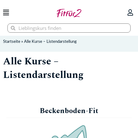
Zum
Inhalt
springen
Suche
Suche
Startseite
»
Alle Kurse – Listendarstellung
Alle Kurse –
Listendarstellung
Beckenboden-Fit