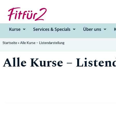
Zum
Inhalt
springen
Kurse
Services & Specials
Über uns
Startseite
»
Alle Kurse – Listendarstellung
Alle Kurse – Listen