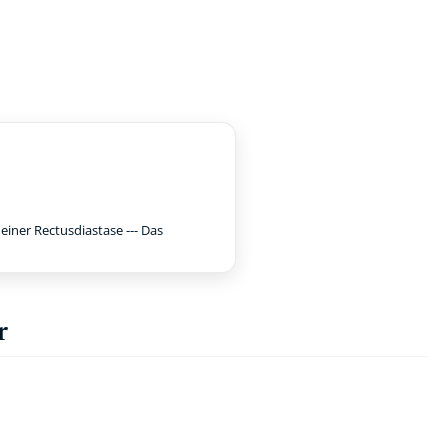
iner Rectusdiastase --- Das
r