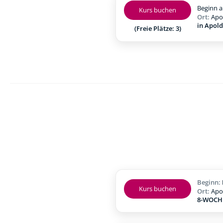
Beginn a
Kurs buchen
Ort:
Apo
in Apol
(Freie Plätze: 3)
Beginn:
Kurs buchen
Ort:
Apo
8-WOCHE