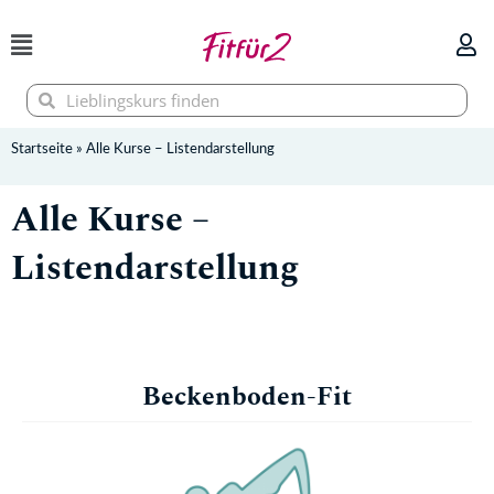
Zum
Inhalt
springen
Suche
Suche
Startseite
»
Alle Kurse – Listendarstellung
Alle Kurse –
Listendarstellung
Beckenboden-Fit