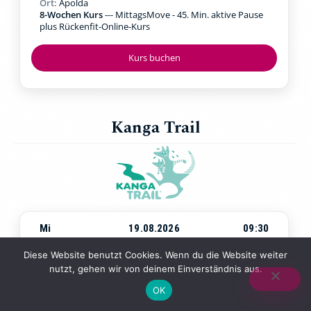
Ort:
Apolda
8-Wochen Kurs
--- MittagsMove - 45. Min. aktive Pause
plus Rückenfit-Online-Kurs
Kurs buchen
Kanga Trail
Mi
19.08.2026
09:30
Beginn:
Mittwoch, 19.08.2026
um
09:30 Uhr
Diese Website benutzt Cookies. Wenn du die Website weiter
Ort:
Jena Paradies
nutzt, gehen wir von deinem Einverständnis aus.
4-Wochen-Kurs
--- Walking & Kraftübungen in der Natur
mit Baby in der Trage
OK