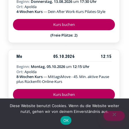
Beginn:
Donnerstag, 13.08.2026
um
17:30 Uhr
Ort:
Apolda
4-Wochen Kurs
--- Dein After Work-Kurs Pilates-Style
Kurs buchen
(Freie Plätze: 2)
Mo
05.10.2026
12:15
Beginn:
Montag, 05.10.2026
um
12:15 Uhr
Ort:
Apolda
8-Wochen Kurs
--- MittagsMove - 45. Min. aktive Pause
plus Rückenfit-Online-Kurs
Kurs buchen
Diese Website benutzt Cookies. Wenn du die Website weiter
nutzt, gehen wir von deinem Einverständnis aus.
OK
Kanga Trail