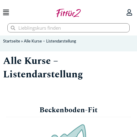
Zum
Inhalt
springen
Suche
Suche
Startseite
»
Alle Kurse – Listendarstellung
Alle Kurse –
Listendarstellung
Beckenboden-Fit