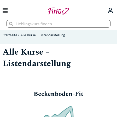
Zum
Inhalt
springen
Suche
Suche
Startseite
»
Alle Kurse – Listendarstellung
Alle Kurse –
Listendarstellung
Beckenboden-Fit