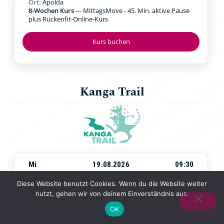
Ort:
Apolda
8-Wochen Kurs
--- MittagsMove - 45. Min. aktive Pause
plus Rückenfit-Online-Kurs
Kurs buchen
Kanga Trail
Mi
19.08.2026
09:30
Beginn:
Mittwoch, 19.08.2026
um
09:30 Uhr
Diese Website benutzt Cookies. Wenn du die Website weiter
Ort:
Jena Paradies
nutzt, gehen wir von deinem Einverständnis aus.
4-Wochen-Kurs
--- Walking & Kraftübungen in der Natur
mit Baby in der Trage
OK