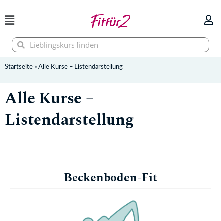
Zum
Inhalt
springen
Suche
Suche
Startseite
»
Alle Kurse – Listendarstellung
Alle Kurse –
Listendarstellung
Beckenboden-Fit