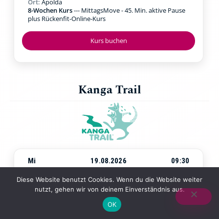
Ort:
Apolda
8-Wochen Kurs
--- MittagsMove - 45. Min. aktive Pause
plus Rückenfit-Online-Kurs
Kurs buchen
Kanga Trail
Mi
19.08.2026
09:30
Beginn:
Mittwoch, 19.08.2026
um
09:30 Uhr
Diese Website benutzt Cookies. Wenn du die Website weiter
Ort:
Jena Paradies
nutzt, gehen wir von deinem Einverständnis aus.
4-Wochen-Kurs
--- Walking & Kraftübungen in der Natur
mit Baby in der Trage
OK