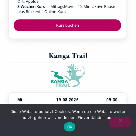
Ort:
Apolda
8-Wochen Kurs
--- MittagsMove - 45. Min. aktive Pause
plus Rückenfit-Online-Kurs
Kurs buchen
Kanga Trail
Mi
19.08.2026
09:30
Beginn:
Mittwoch, 19.08.2026
um
09:30 Uhr
Diese Website benutzt Cookies. Wenn du die Website weiter
Ort:
Jena Paradies
nutzt, gehen wir von deinem Einverständnis aus.
4-Wochen-Kurs
--- Walking & Kraftübungen in der Natur
mit Baby in der Trage
OK