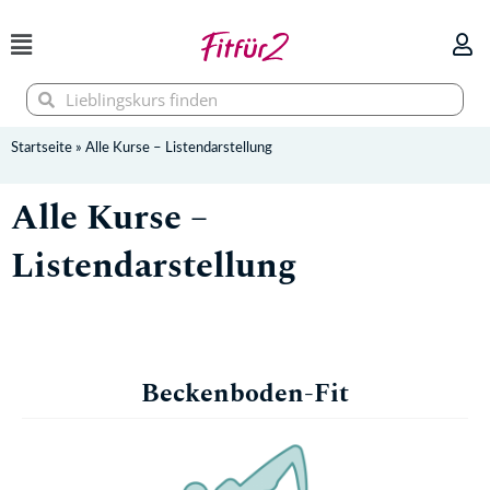
Zum
Inhalt
springen
Suche
Suche
Startseite
»
Alle Kurse – Listendarstellung
Alle Kurse –
Listendarstellung
Beckenboden-Fit