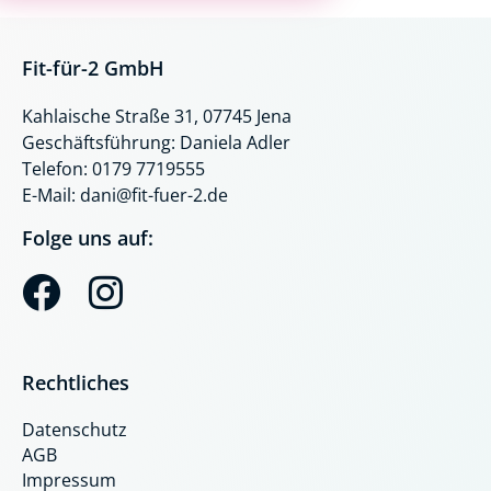
Fit-für-2 GmbH
Kahlaische Straße 31, 07745 Jena
Geschäftsführung: Daniela Adler
Telefon: 0179 7719555
E-Mail: dani@fit-fuer-2.de
Folge uns auf:
F
I
a
n
c
s
Rechtliches
e
t
Datenschutz
b
a
AGB
o
g
Impressum