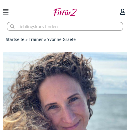
Zum
Inhalt
springen
Suche
Suche
Startseite
»
Trainer
»
Yvonne Graefe