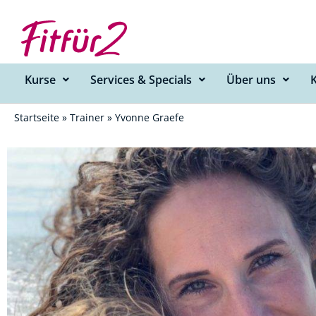
Zum
Inhalt
springen
Kurse
Services & Specials
Über uns
Startseite
»
Trainer
»
Yvonne Graefe