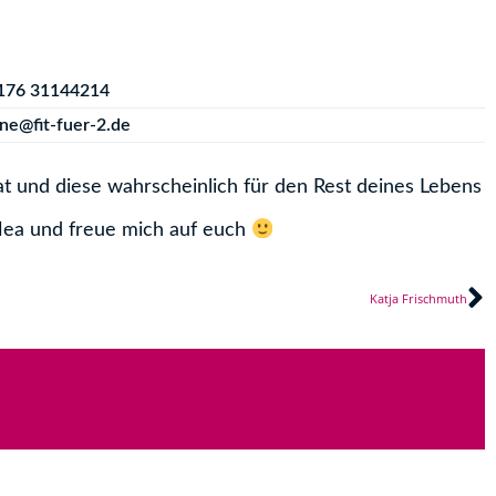
176 31144214
ne@fit-fuer-2.de
t und diese wahrscheinlich für den Rest deines Lebens
Nea und freue mich auf euch
N
Katja Frischmuth