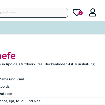
0
aefe
se in Apolda, Outdoorkurse, Beckenboden-Fit, Kursleitung
ama und Kind
polda
utdoor
ános, Ilja, Milou und Nea