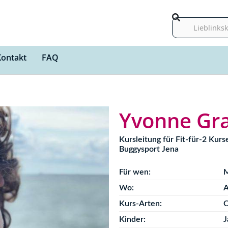
Suche
Kontakt
FAQ
Yvonne Gr
Kursleitung für Fit-für-2 Kur
Buggysport Jena
Für wen:
M
Wo:
A
Kurs-Arten:
O
Kinder:
J