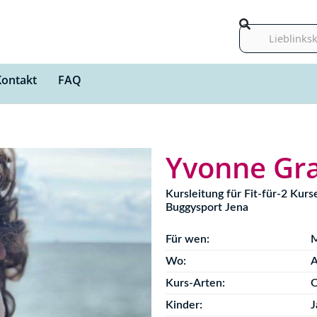
Suche
Kontakt
FAQ
Yvonne Gr
Kursleitung für Fit-für-2 Kur
Buggysport Jena
Für wen:
M
Wo:
A
Kurs-Arten:
O
Kinder:
J