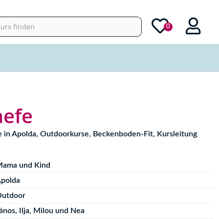
0
aefe
se in Apolda, Outdoorkurse, Beckenboden-Fit, Kursleitung
ama und Kind
polda
utdoor
ános, Ilja, Milou und Nea