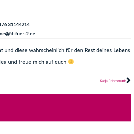
176 31144214
ne@fit-fuer-2.de
t und diese wahrscheinlich für den Rest deines Lebens
Nea und freue mich auf euch
N
Katja Frischmuth