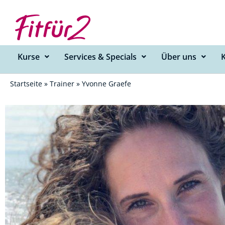
Zum
Inhalt
springen
Kurse
Services & Specials
Über uns
Startseite
»
Trainer
»
Yvonne Graefe