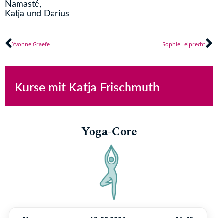
Namasté,
Katja und Darius
Zurück
N
Yvonne Graefe
Sophie Leiprecht
Kurse mit Katja Frischmuth
Yoga-Core