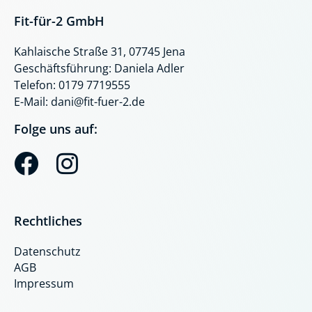
Fit-für-2 GmbH
Kahlaische Straße 31, 07745 Jena
Geschäftsführung: Daniela Adler
Telefon: 0179 7719555
E-Mail: dani@fit-fuer-2.de
Folge uns auf:
F
I
a
n
c
s
Rechtliches
e
t
Datenschutz
b
a
AGB
o
g
Impressum
o
r