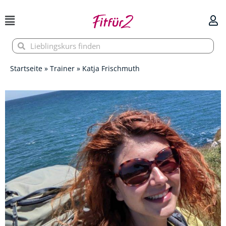
Zum
Inhalt
springen
Suche
Suche
Startseite
»
Trainer
»
Katja Frischmuth