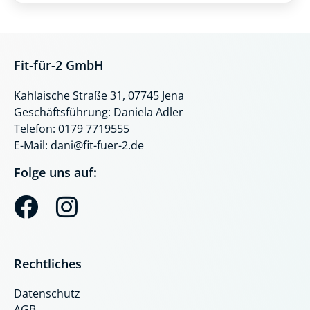
Fit-für-2 GmbH
Kahlaische Straße 31, 07745 Jena
Geschäftsführung: Daniela Adler
Telefon: 0179 7719555
E-Mail: dani@fit-fuer-2.de
Folge uns auf:
F
I
a
n
c
s
Rechtliches
e
t
Datenschutz
b
a
AGB