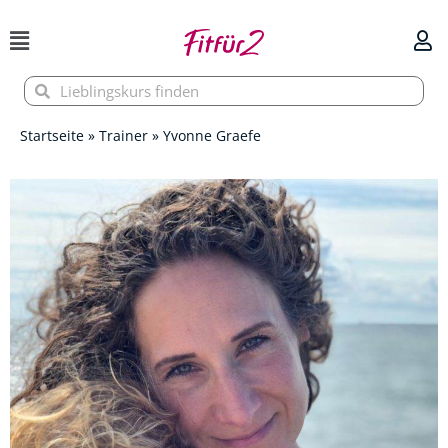
Zum
Inhalt
springen
Suche
Suche
Startseite
»
Trainer
»
Yvonne Graefe