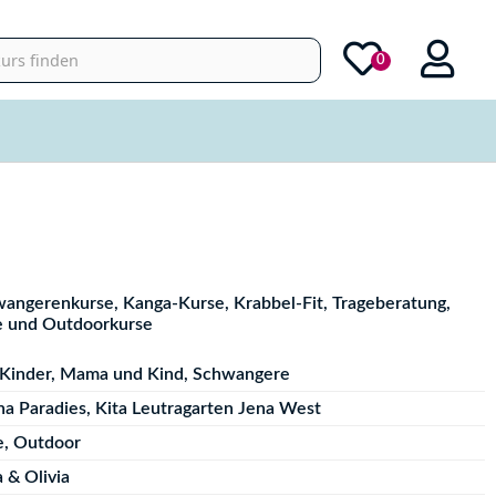
0
wangerenkurse, Kanga-Kurse, Krabbel-Fit, Trageberatung,
e und Outdoorkurse
Kinder
,
Mama und Kind
,
Schwangere
na Paradies
,
Kita Leutragarten Jena West
e
,
Outdoor
 & Olivia