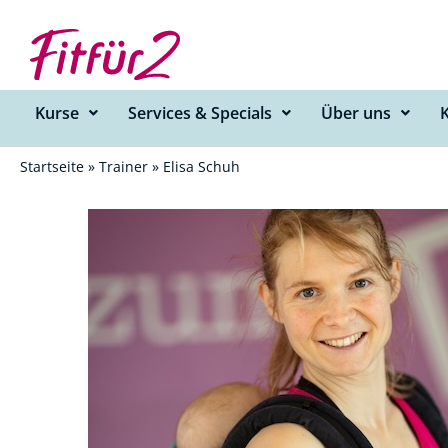
Zum
Inhalt
springen
Kurse
Services & Specials
Über uns
Startseite
»
Trainer
»
Elisa Schuh