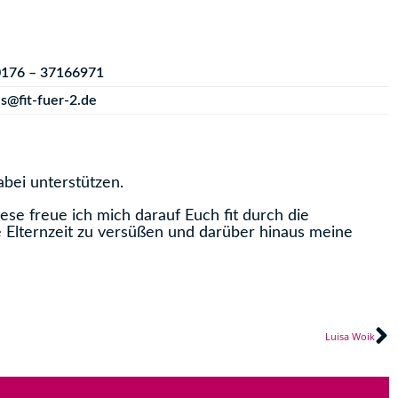
0176 – 37166971
s@fit-fuer-2.de
abei unterstützen.
iese freue ich mich darauf Euch fit durch die
Elternzeit zu versüßen und darüber hinaus meine
N
Luisa Woik