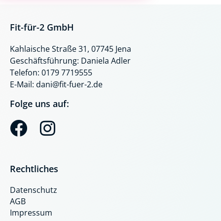
Fit-für-2 GmbH
Kahlaische Straße 31, 07745 Jena
Geschäftsführung: Daniela Adler
Telefon: 0179 7719555
E-Mail: dani@fit-fuer-2.de
Folge uns auf:
F
I
a
n
c
s
Rechtliches
e
t
Datenschutz
b
a
AGB
o
g
Impressum