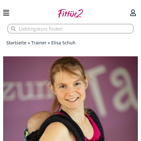
Zum
Inhalt
springen
Suche
Suche
Startseite
»
Trainer
»
Elisa Schuh