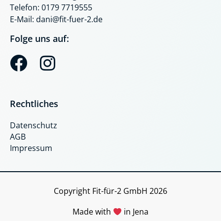
Telefon: 0179 7719555
E-Mail: dani@fit-fuer-2.de
Folge uns auf:
F
I
a
n
c
s
Rechtliches
e
t
Datenschutz
b
a
AGB
o
g
Impressum
o
r
k
a
Copyright Fit-für-2 GmbH 2026
m
Made with
in Jena