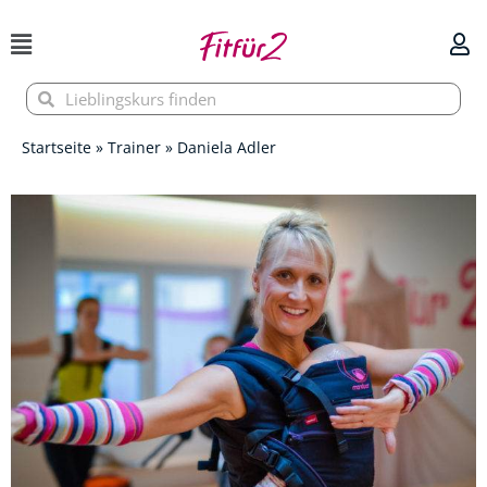
Zum
Inhalt
springen
Suche
Suche
Startseite
»
Trainer
»
Daniela Adler