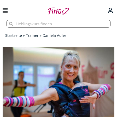
Zum
Inhalt
springen
Suche
Suche
Startseite
»
Trainer
»
Daniela Adler