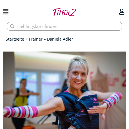
Zum
Inhalt
springen
Suche
Suche
Startseite
»
Trainer
»
Daniela Adler