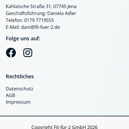
Kahlaische Straße 31, 07745 Jena
Geschäftsführung: Daniela Adler
Telefon: 0179 7719555
E-Mail: dani@fit-fuer-2.de
Folge uns auf:
F
I
a
n
c
s
Rechtliches
e
t
Datenschutz
b
a
AGB
o
g
Impressum
o
r
k
a
Copyright Fit-für-2 GmbH 2026