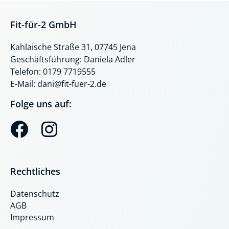
Fit-für-2 GmbH
Kahlaische Straße 31, 07745 Jena
Geschäftsführung: Daniela Adler
Telefon: 0179 7719555
E-Mail: dani@fit-fuer-2.de
Folge uns auf:
F
I
a
n
c
s
Rechtliches
e
t
Datenschutz
b
a
AGB
o
g
Impressum