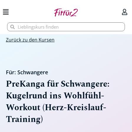
Zum
Inhalt
springen
Suche
Suche
Zurück zu den Kursen
Für:
Schwangere
PreKanga für Schwangere:
Kugelrund ins Wohlfühl-
Workout (Herz-Kreislauf-
Training)