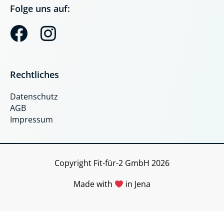
Folge uns auf:
F
I
a
n
c
s
Rechtliches
e
t
Datenschutz
b
a
AGB
o
g
Impressum
o
r
k
a
Copyright Fit-für-2 GmbH 2026
m
Made with
in Jena