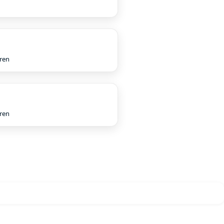
hren
hren