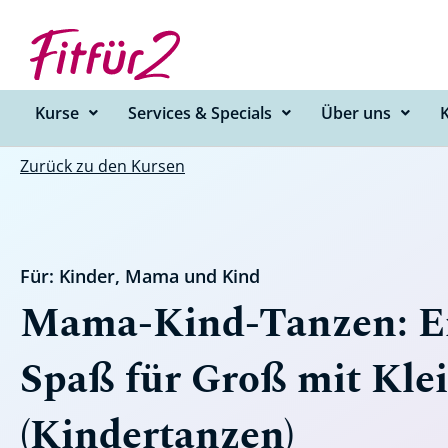
Zum
Inhalt
springen
Kurse
Services & Specials
Über uns
Zurück zu den Kursen
Für:
Kinder
,
Mama und Kind
Mama-Kind-Tanzen: Ei
Spaß für Groß mit Kle
(Kindertanzen)