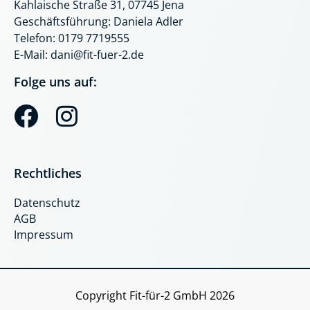
Kahlaische Straße 31, 07745 Jena
Geschäftsführung: Daniela Adler
Telefon: 0179 7719555
E-Mail: dani@fit-fuer-2.de
Folge uns auf:
F
I
a
n
c
s
Rechtliches
e
t
Datenschutz
b
a
AGB
o
g
Impressum
o
r
k
a
Copyright Fit-für-2 GmbH 2026
m