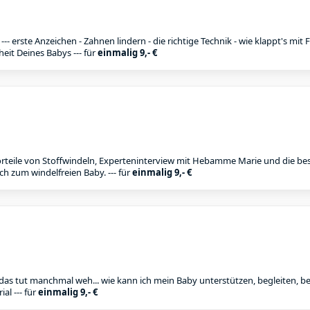
--- erste Anzeichen - Zahnen lindern - die richtige Technik - wie klappt's mi
eit Deines Babys --- für
einmalig 9,- €
orteile von Stoffwindeln, Experteninterview mit Hebamme Marie und die best
ch zum windelfreien Baby. --- für
einmalig 9,- €
 das tut manchmal weh... wie kann ich mein Baby unterstützen, begleiten, ber
al --- für
einmalig 9,- €