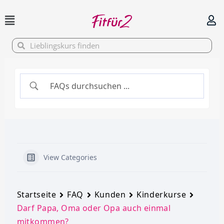
Zum
Inhalt
springen
Suche
Suche
View Categories
Startseite
FAQ
Kunden
Kinderkurse
Darf Papa, Oma oder Opa auch einmal
mitkommen?