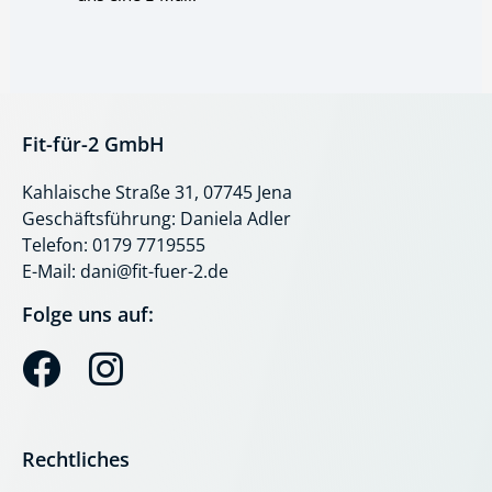
Fit-für-2 GmbH
Kahlaische Straße 31, 07745 Jena
Geschäftsführung: Daniela Adler
Telefon: 0179 7719555
E-Mail: dani@fit-fuer-2.de
Folge uns auf:
F
I
a
n
c
s
Rechtliches
e
t