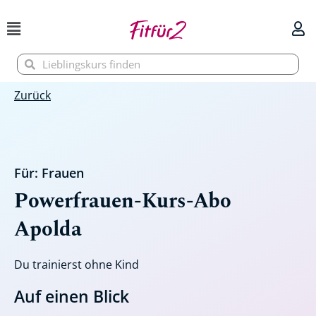
Zum
Inhalt
springen
Suche
Suche
Zurück
Für:
Frauen
Powerfrauen-Kurs-Abo
Apolda
Du trainierst ohne Kind
Auf einen Blick