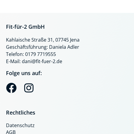
Fit-für-2 GmbH
Kahlaische Straße 31, 07745 Jena
Geschäftsführung: Daniela Adler
Telefon: 0179 7719555
E-Mail: dani@fit-fuer-2.de
Folge uns auf:
F
I
a
n
c
s
Rechtliches
e
t
Datenschutz
b
a
AGB