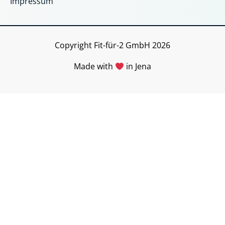
o
g
Impressum
o
r
k
a
Copyright Fit-für-2 GmbH 2026
m
Made with
in Jena