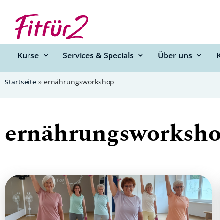
Zum
Inhalt
springen
Kurse
Services & Specials
Über uns
Startseite
»
ernährungsworkshop
ernährungsworksh