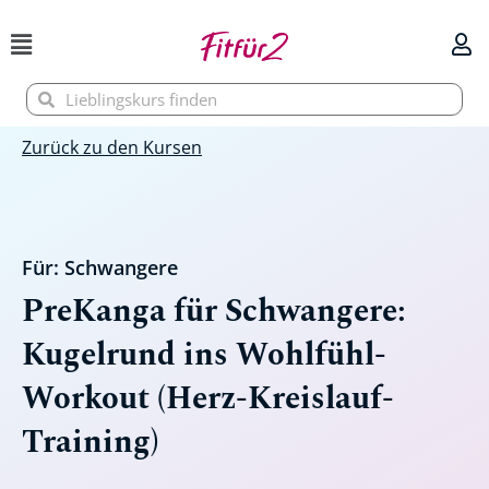
Zum
Inhalt
springen
Suche
Suche
Zurück zu den Kursen
Für:
Schwangere
PreKanga für Schwangere:
Kugelrund ins Wohlfühl-
Workout (Herz-Kreislauf-
Training)