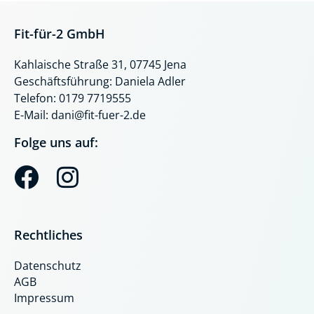
Fit-für-2 GmbH
Kahlaische Straße 31, 07745 Jena
Geschäftsführung: Daniela Adler
Telefon: 0179 7719555
E-Mail: dani@fit-fuer-2.de
Folge uns auf:
F
I
a
n
c
s
Rechtliches
e
t
Datenschutz
b
a
AGB
o
g
Impressum