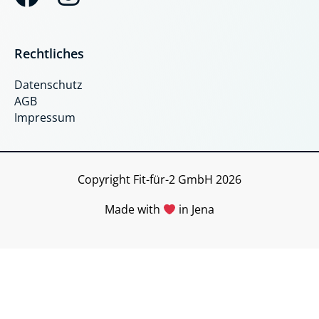
a
n
c
s
Rechtliches
e
t
Datenschutz
b
a
AGB
o
g
Impressum
o
r
k
a
Copyright Fit-für-2 GmbH 2026
m
Made with
in Jena