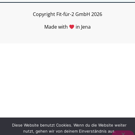
k
a
Copyright Fit-für-2 GmbH 2026
m
Made with
in Jena
Diese Website benutzt Cookies. Wenn du die Website weiter
nutzt, gehen wir von deinem Einverständnis aus.