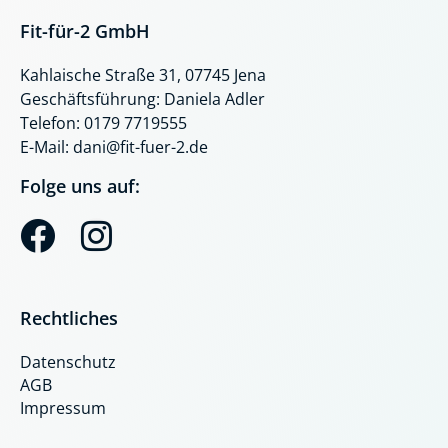
Fit-für-2 GmbH
Kahlaische Straße 31, 07745 Jena
Geschäftsführung: Daniela Adler
Telefon: 0179 7719555
E-Mail: dani@fit-fuer-2.de
Folge uns auf:
F
I
a
n
c
s
Rechtliches
e
t
Datenschutz
b
a
AGB
o
g
Impressum
o
r