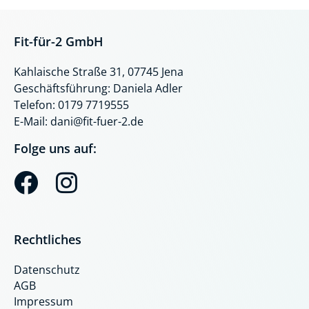
Fit-für-2 GmbH
Kahlaische Straße 31, 07745 Jena
Geschäftsführung: Daniela Adler
Telefon: 0179 7719555
E-Mail: dani@fit-fuer-2.de
Folge uns auf:
F
I
a
n
c
s
Rechtliches
e
t
Datenschutz
b
a
AGB
o
g
Impressum