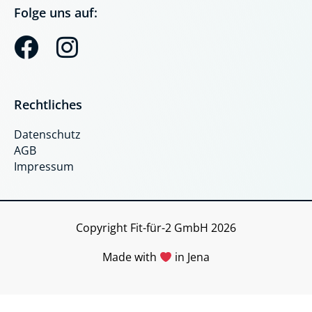
Folge uns auf:
F
I
a
n
c
s
Rechtliches
e
t
Datenschutz
b
a
AGB
o
g
Impressum
o
r
k
a
Copyright Fit-für-2 GmbH 2026
m
Made with
in Jena