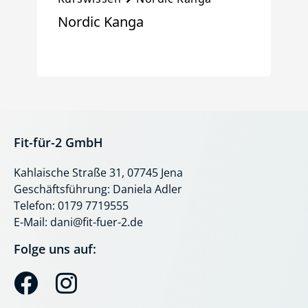
Nordic Kanga
Fit-für-2 GmbH
Kahlaische Straße 31, 07745 Jena
Geschäftsführung: Daniela Adler
Telefon: 0179 7719555
E-Mail: dani@fit-fuer-2.de
Folge uns auf:
F
I
a
n