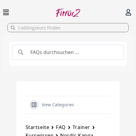
Zum
Inhalt
springen
Suche
Suche
View Categories
Startseite
FAQ
Trainer
Kurswissen
Nordic Kanga