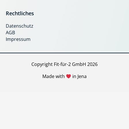
c
s
Rechtliches
e
t
Datenschutz
b
a
AGB
o
g
Impressum
o
r
k
a
Copyright Fit-für-2 GmbH 2026
m
Made with
in Jena