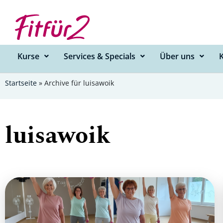
Zum
Inhalt
springen
Kurse
Services & Specials
Über uns
Startseite
»
Archive für luisawoik
luisawoik