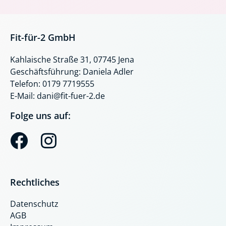
Fit-für-2 GmbH
Kahlaische Straße 31, 07745 Jena
Geschäftsführung: Daniela Adler
Telefon: 0179 7719555
E-Mail: dani@fit-fuer-2.de
Folge uns auf:
F
I
a
n
c
s
Rechtliches
e
t
Datenschutz
b
a
AGB