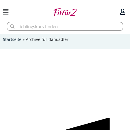
Zum
Inhalt
springen
Suche
Suche
Startseite
»
Archive für dani.adler