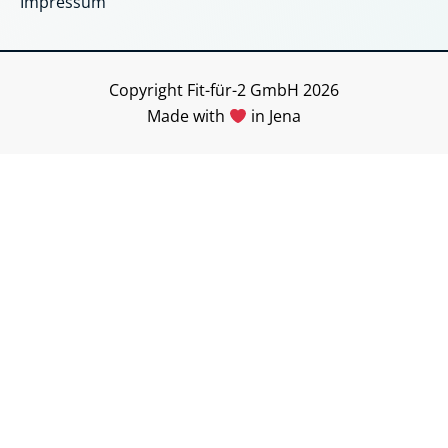
o
g
Impressum
o
r
k
a
Copyright Fit-für-2 GmbH 2026
m
Made with
in Jena