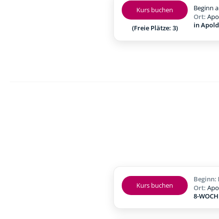
Beginn a
Kurs buchen
Ort:
Apo
in Apol
(Freie Plätze: 3)
Beginn:
Kurs buchen
Ort:
Apo
8-WOCHE