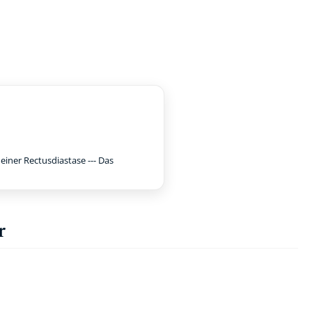
iner Rectusdiastase --- Das
r