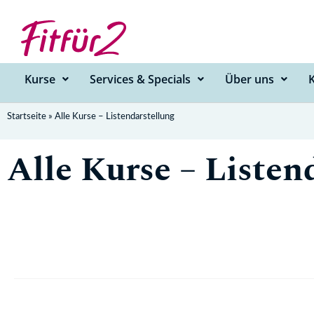
Zum
Inhalt
springen
Kurse
Services & Specials
Über uns
Startseite
»
Alle Kurse – Listendarstellung
Alle Kurse – Listen