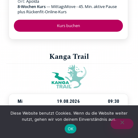
Ort:
Apolda
8-Wochen Kurs
--- MittagsMove - 45. Min. aktive Pause
plus Rückenfit-Online-Kurs
Kurs buchen
Kanga Trail
Mi
19.08.2026
09:30
Beginn:
Mittwoch, 19.08.2026
um
09:30 Uhr
Diese Website benutzt Cookies. Wenn du die Website weiter
Ort:
Jena Paradies
nutzt, gehen wir von deinem Einverständnis aus.
4-Wochen-Kurs
--- Walking & Kraftübungen in der Natur
mit Baby in der Trage
OK