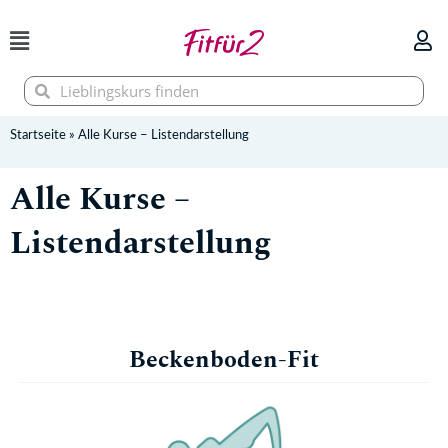
Zum
Inhalt
springen
Suche
Suche
Startseite
»
Alle Kurse – Listendarstellung
Alle Kurse –
Listendarstellung
Beckenboden-Fit