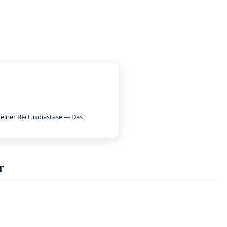
iner Rectusdiastase --- Das
r