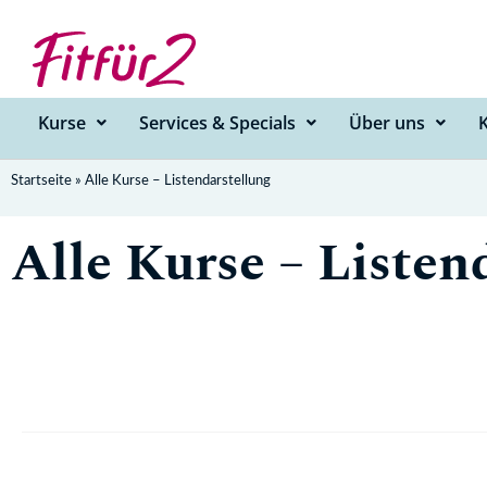
Zum
Inhalt
springen
Kurse
Services & Specials
Über uns
Startseite
»
Alle Kurse – Listendarstellung
Alle Kurse – Listen