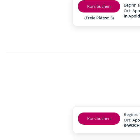
Beginn a
Kurs buchen
Ort:
Apo
in Apol
(Freie Plätze: 3)
Beginn:
Kurs buchen
Ort:
Apo
8-WOCHE